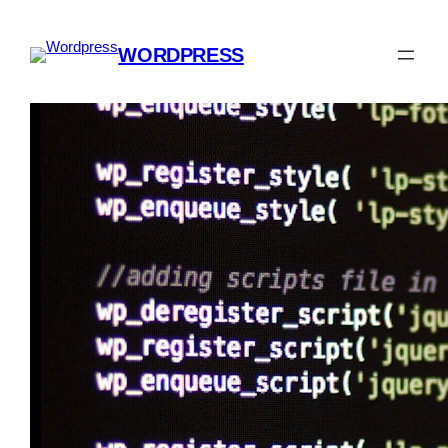
Spring
til
WORDPRESS
indhold