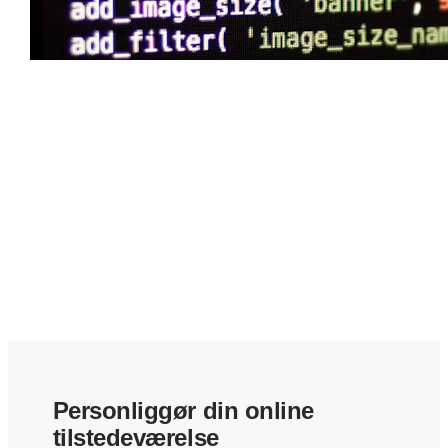
Succesfulde
webprojekter med
WordPress
Fleksible temaer til din blog
Personliggør din online
tilstedeværelse