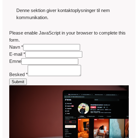
Denne sektion giver kontaktoplysninger til nem
kommunikation.
Please enable JavaScript in your browser to complete this
form.
E
Navn
*
-
E-mail
*
m
Emne
a
Besked
*
i
Submit
l
N
a
v
n
E
m
n