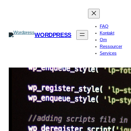
Spring
til
indhold
FAQ
Kontakt
WORDPRESS
Om
Ressourcer
Services