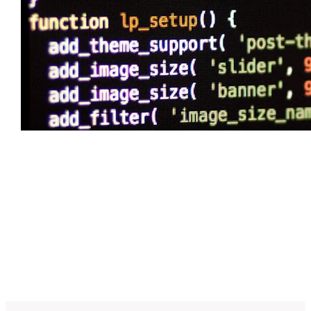
Personliggør din
online tilstedeværelse
Tilpasningsmuligheder uden grænser